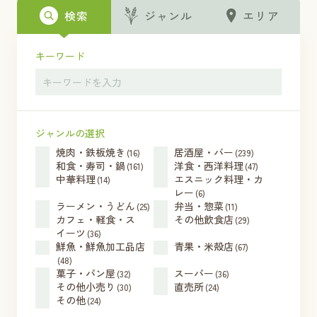
検索
ジャンル
エリア
キーワード
ジャンルの選択
焼肉・鉄板焼き
居酒屋・バー
(16)
(239)
和食・寿司・鍋
洋食・西洋料理
(161)
(47)
中華料理
エスニック料理・カ
(14)
レー
(6)
ラーメン・うどん
弁当・惣菜
(25)
(11)
カフェ・軽食・ス
その他飲食店
(29)
イーツ
(36)
鮮魚・鮮魚加工品店
青果・米殻店
(67)
(48)
菓子・パン屋
スーパー
(32)
(36)
その他小売り
直売所
(30)
(24)
その他
(24)