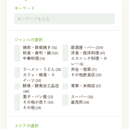
キーワード
ジャンルの選択
焼肉・鉄板焼き
居酒屋・バー
(16)
(239)
和食・寿司・鍋
洋食・西洋料理
(161)
(47)
中華料理
エスニック料理・カ
(14)
レー
(6)
ラーメン・うどん
弁当・惣菜
(25)
(11)
カフェ・軽食・ス
その他飲食店
(29)
イーツ
(36)
鮮魚・鮮魚加工品店
青果・米殻店
(67)
(48)
菓子・パン屋
スーパー
(32)
(36)
その他小売り
直売所
(30)
(24)
その他
(24)
エリアの選択