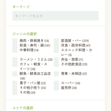
キーワード
ジャンルの選択
焼肉・鉄板焼き
居酒屋・バー
(16)
(239)
和食・寿司・鍋
洋食・西洋料理
(161)
(47)
中華料理
エスニック料理・カ
(14)
レー
(6)
ラーメン・うどん
弁当・惣菜
(25)
(11)
カフェ・軽食・ス
その他飲食店
(29)
イーツ
(36)
鮮魚・鮮魚加工品店
青果・米殻店
(67)
(48)
菓子・パン屋
スーパー
(32)
(36)
その他小売り
直売所
(30)
(24)
その他
(24)
エリアの選択