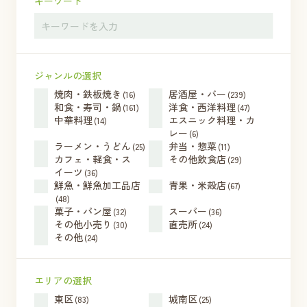
キーワード
ジャンルの選択
焼肉・鉄板焼き
居酒屋・バー
(16)
(239)
和食・寿司・鍋
洋食・西洋料理
(161)
(47)
中華料理
エスニック料理・カ
(14)
レー
(6)
ラーメン・うどん
弁当・惣菜
(25)
(11)
カフェ・軽食・ス
その他飲食店
(29)
イーツ
(36)
鮮魚・鮮魚加工品店
青果・米殻店
(67)
(48)
菓子・パン屋
スーパー
(32)
(36)
その他小売り
直売所
(30)
(24)
その他
(24)
エリアの選択
東区
城南区
(83)
(25)