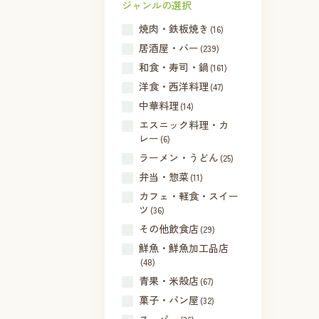
ジャンルの選択
焼肉・鉄板焼き
(16)
居酒屋・バー
(239)
和食・寿司・鍋
(161)
洋食・西洋料理
(47)
中華料理
(14)
エスニック料理・カ
レー
(6)
ラーメン・うどん
(25)
弁当・惣菜
(11)
カフェ・軽食・スイー
ツ
(36)
その他飲食店
(29)
鮮魚・鮮魚加工品店
(48)
青果・米殻店
(67)
菓子・パン屋
(32)