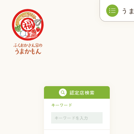
う
認定店検索
キーワード