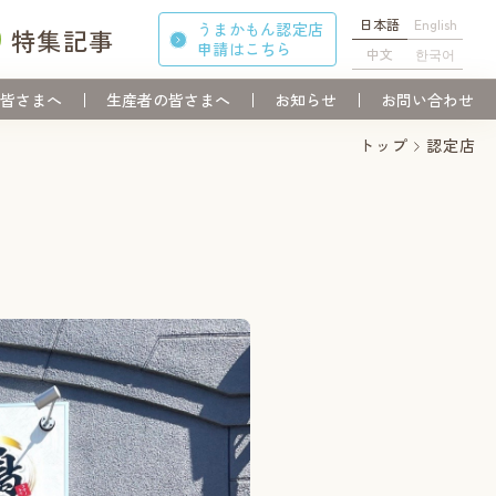
日本語
English
うまかもん認定店
特集記事
申請
はこちら
中文
한국어
皆さまへ
生産者の皆さまへ
お知らせ
お問い合わせ
トップ
認定店