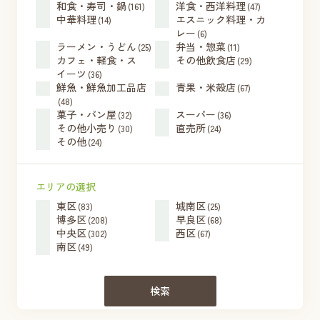
和食・寿司・鍋
洋食・西洋料理
(161)
(47)
中華料理
エスニック料理・カ
(14)
レー
(6)
ラーメン・うどん
弁当・惣菜
(25)
(11)
カフェ・軽食・ス
その他飲食店
(29)
イーツ
(36)
鮮魚・鮮魚加工品店
青果・米殻店
(67)
(48)
菓子・パン屋
スーパー
(32)
(36)
その他小売り
直売所
(30)
(24)
その他
(24)
エリアの選択
東区
城南区
(83)
(25)
博多区
早良区
(208)
(68)
中央区
西区
(302)
(67)
南区
(49)
検索