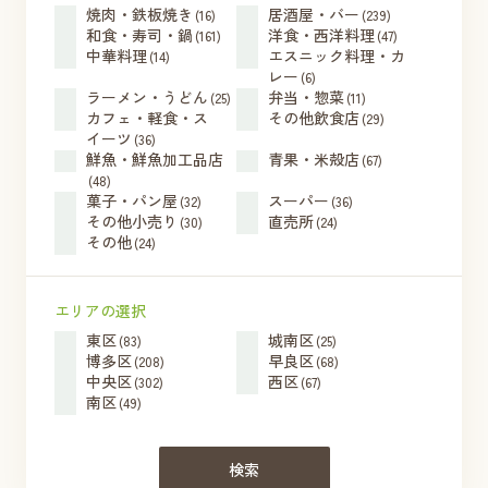
焼肉・鉄板焼き
居酒屋・バー
(16)
(239)
和食・寿司・鍋
洋食・西洋料理
(161)
(47)
中華料理
エスニック料理・カ
(14)
レー
(6)
ラーメン・うどん
弁当・惣菜
(25)
(11)
カフェ・軽食・ス
その他飲食店
(29)
イーツ
(36)
鮮魚・鮮魚加工品店
青果・米殻店
(67)
(48)
菓子・パン屋
スーパー
(32)
(36)
その他小売り
直売所
(30)
(24)
その他
(24)
エリアの選択
東区
城南区
(83)
(25)
博多区
早良区
(208)
(68)
中央区
西区
(302)
(67)
南区
(49)
検索