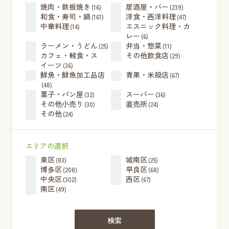
焼肉・鉄板焼き
居酒屋・バー
(16)
(239)
和食・寿司・鍋
洋食・西洋料理
(161)
(47)
中華料理
エスニック料理・カ
(14)
レー
(6)
ラーメン・うどん
弁当・惣菜
(25)
(11)
カフェ・軽食・ス
その他飲食店
(29)
イーツ
(36)
鮮魚・鮮魚加工品店
青果・米殻店
(67)
(48)
菓子・パン屋
スーパー
(32)
(36)
その他小売り
直売所
(30)
(24)
その他
(24)
エリアの選択
東区
城南区
(83)
(25)
博多区
早良区
(208)
(68)
中央区
西区
(302)
(67)
南区
(49)
検索