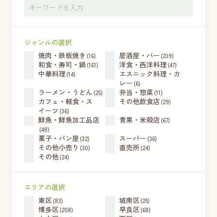
ジャンルの選択
焼肉・鉄板焼き
居酒屋・バー
(16)
(239)
和食・寿司・鍋
洋食・西洋料理
(161)
(47)
中華料理
エスニック料理・カ
(14)
レー
(6)
ラーメン・うどん
弁当・惣菜
(25)
(11)
カフェ・軽食・ス
その他飲食店
(29)
イーツ
(36)
鮮魚・鮮魚加工品店
青果・米殻店
(67)
(48)
菓子・パン屋
スーパー
(32)
(36)
その他小売り
直売所
(30)
(24)
その他
(24)
エリアの選択
東区
城南区
(83)
(25)
博多区
早良区
(208)
(68)