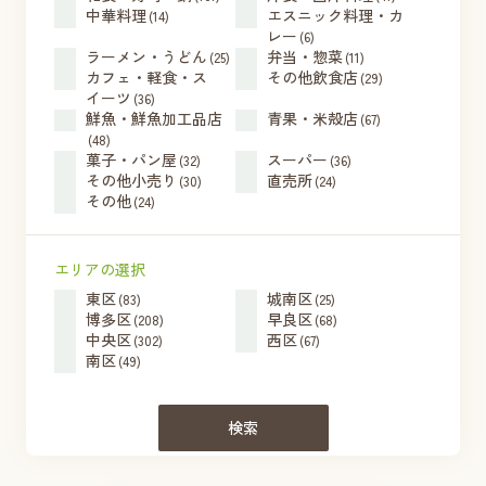
中華料理
エスニック料理・カ
(14)
レー
(6)
ラーメン・うどん
弁当・惣菜
(25)
(11)
カフェ・軽食・ス
その他飲食店
(29)
イーツ
(36)
鮮魚・鮮魚加工品店
青果・米殻店
(67)
(48)
菓子・パン屋
スーパー
(32)
(36)
その他小売り
直売所
(30)
(24)
その他
(24)
エリアの選択
東区
城南区
(83)
(25)
博多区
早良区
(208)
(68)
中央区
西区
(302)
(67)
南区
(49)
検索