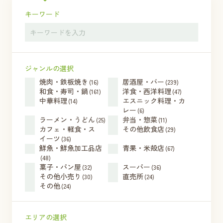
キーワード
ジャンルの選択
焼肉・鉄板焼き
居酒屋・バー
(16)
(239)
和食・寿司・鍋
洋食・西洋料理
(161)
(47)
中華料理
エスニック料理・カ
(14)
レー
(6)
ラーメン・うどん
弁当・惣菜
(25)
(11)
カフェ・軽食・ス
その他飲食店
(29)
イーツ
(36)
鮮魚・鮮魚加工品店
青果・米殻店
(67)
(48)
菓子・パン屋
スーパー
(32)
(36)
その他小売り
直売所
(30)
(24)
その他
(24)
エリアの選択