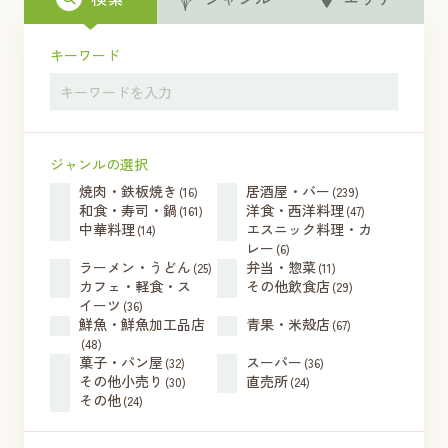
キーワード
ジャンルの選択
焼肉・鉄板焼き
居酒屋・バー
(16)
(239)
和食・寿司・鍋
洋食・西洋料理
(161)
(47)
中華料理
エスニック料理・カ
(14)
レー
(6)
ラーメン・うどん
弁当・惣菜
(25)
(11)
カフェ・軽食・ス
その他飲食店
(29)
イーツ
(36)
鮮魚・鮮魚加工品店
青果・米殻店
(67)
(48)
菓子・パン屋
スーパー
(32)
(36)
その他小売り
直売所
(30)
(24)
その他
(24)