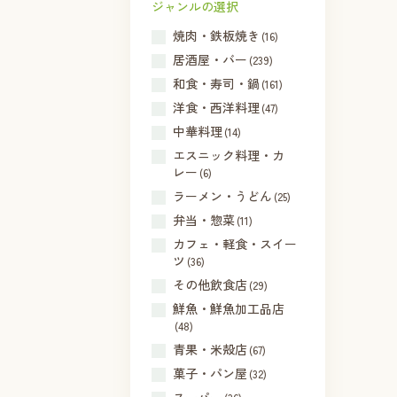
ジャンルの選択
焼肉・鉄板焼き
(16)
居酒屋・バー
(239)
和食・寿司・鍋
(161)
洋食・西洋料理
(47)
中華料理
(14)
エスニック料理・カ
レー
(6)
ラーメン・うどん
(25)
弁当・惣菜
(11)
カフェ・軽食・スイー
ツ
(36)
その他飲食店
(29)
鮮魚・鮮魚加工品店
(48)
青果・米殻店
(67)
菓子・パン屋
(32)