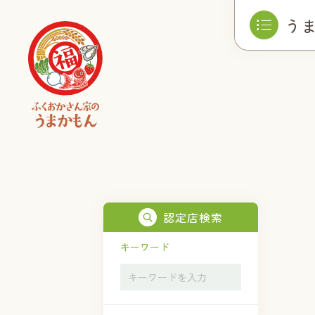
う
認定店検索
キーワード