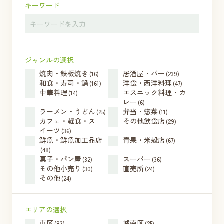
キーワード
ジャンルの選択
焼肉・鉄板焼き
居酒屋・バー
(16)
(239)
和食・寿司・鍋
洋食・西洋料理
(161)
(47)
中華料理
エスニック料理・カ
(14)
レー
(6)
ラーメン・うどん
弁当・惣菜
(25)
(11)
カフェ・軽食・ス
その他飲食店
(29)
イーツ
(36)
鮮魚・鮮魚加工品店
青果・米殻店
(67)
(48)
菓子・パン屋
スーパー
(32)
(36)
その他小売り
直売所
(30)
(24)
その他
(24)
エリアの選択
東区
城南区
(83)
(25)