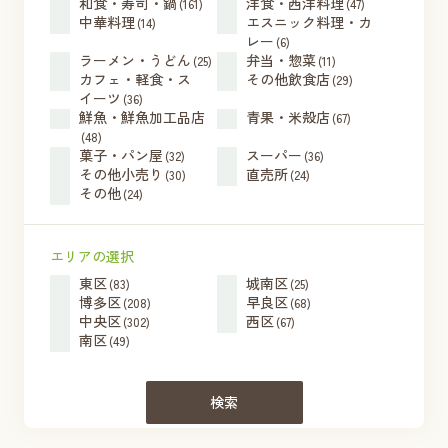
和食・寿司・鍋
洋食・西洋料理
(161)
(47)
中華料理
エスニック料理・カ
(14)
レー
(6)
ラーメン・うどん
弁当・惣菜
(25)
(11)
カフェ・軽食・ス
その他飲食店
(29)
イーツ
(36)
鮮魚・鮮魚加工品店
青果・米殻店
(67)
(48)
菓子・パン屋
スーパー
(32)
(36)
その他小売り
直売所
(30)
(24)
その他
(24)
エリアの選択
東区
城南区
(83)
(25)
博多区
早良区
(208)
(68)
中央区
西区
(302)
(67)
南区
(49)
検索