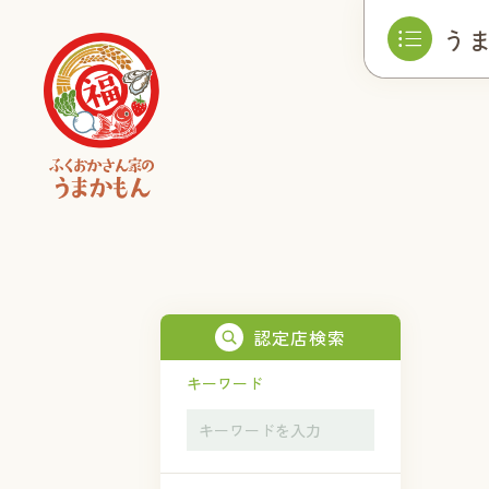
う
認定店検索
キーワード