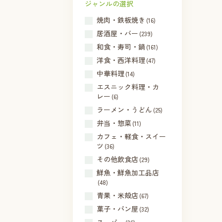
ジャンルの選択
焼肉・鉄板焼き
(16)
居酒屋・バー
(239)
和食・寿司・鍋
(161)
洋食・西洋料理
(47)
中華料理
(14)
エスニック料理・カ
レー
(6)
ラーメン・うどん
(25)
弁当・惣菜
(11)
カフェ・軽食・スイー
ツ
(36)
その他飲食店
(29)
鮮魚・鮮魚加工品店
(48)
青果・米殻店
(67)
菓子・パン屋
(32)