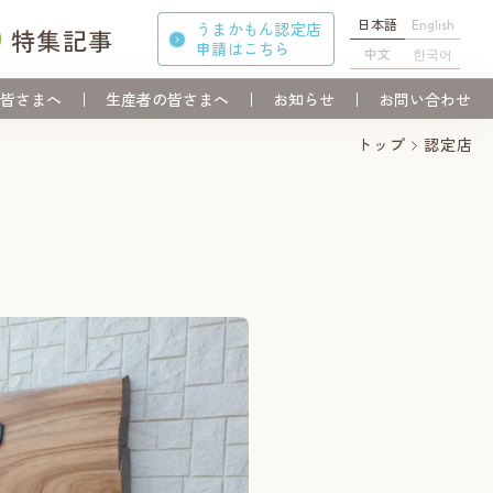
日本語
English
うまかもん認定店
特集記事
申請
はこちら
中文
한국어
皆さまへ
生産者の皆さまへ
お知らせ
お問い合わせ
トップ
認定店