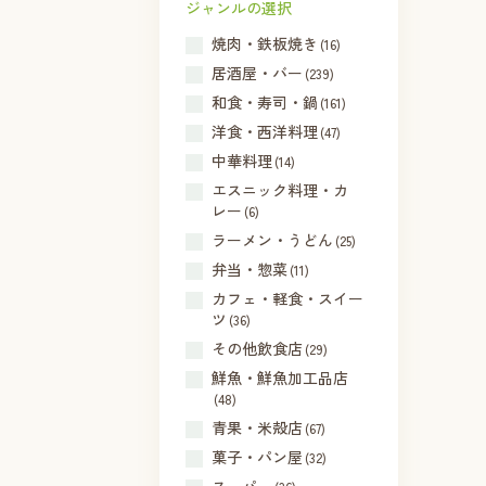
ジャンルの選択
焼肉・鉄板焼き
(16)
居酒屋・バー
(239)
和食・寿司・鍋
(161)
洋食・西洋料理
(47)
中華料理
(14)
エスニック料理・カ
レー
(6)
ラーメン・うどん
(25)
弁当・惣菜
(11)
カフェ・軽食・スイー
ツ
(36)
その他飲食店
(29)
鮮魚・鮮魚加工品店
(48)
青果・米殻店
(67)
菓子・パン屋
(32)