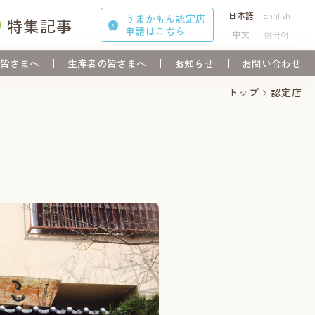
日本語
English
うまかもん認定店
特集記事
申請
はこちら
中文
한국어
皆さまへ
生産者の皆さまへ
お知らせ
お問い合わせ
トップ
認定店