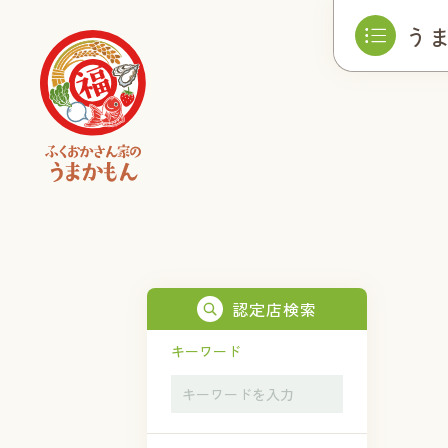
う
認定店検索
キーワード