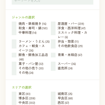
ジャンルの選択
焼肉・鉄板焼き
居酒屋・バー
(16)
(239)
和食・寿司・鍋
洋食・西洋料理
(161)
(47)
中華料理
エスニック料理・カ
(14)
レー
(6)
ラーメン・うどん
弁当・惣菜
(25)
(11)
カフェ・軽食・ス
その他飲食店
(29)
イーツ
(36)
鮮魚・鮮魚加工品店
青果・米殻店
(67)
(48)
菓子・パン屋
スーパー
(32)
(36)
その他小売り
直売所
(30)
(24)
その他
(24)
エリアの選択
東区
城南区
(83)
(25)
博多区
早良区
(208)
(68)
中央区
西区
(302)
(67)