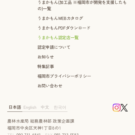
うまかもん(加工品 ※福岡市が開発を支援したも
の)一覧
うまかもんWEBカタログ
うまかもんPDFダウンロード
うまかもん認定店一覧
認定申請について
お知らせ
特集記事
福岡市プライバシーポリシー
お問い合わせ
日本語
English
中文
한국어
農林水産局 総務農林部 政策企画課
福岡市中央区天神1丁目8の1
TEL
092-711-4841
FAX
092-733-5583