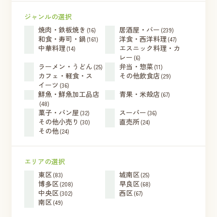
ジャンルの選択
焼肉・鉄板焼き
居酒屋・バー
(16)
(239)
和食・寿司・鍋
洋食・西洋料理
(161)
(47)
中華料理
エスニック料理・カ
(14)
レー
(6)
ラーメン・うどん
弁当・惣菜
(25)
(11)
カフェ・軽食・ス
その他飲食店
(29)
イーツ
(36)
鮮魚・鮮魚加工品店
青果・米殻店
(67)
(48)
菓子・パン屋
スーパー
(32)
(36)
その他小売り
直売所
(30)
(24)
その他
(24)
エリアの選択
東区
城南区
(83)
(25)
博多区
早良区
(208)
(68)
中央区
西区
(302)
(67)
南区
(49)