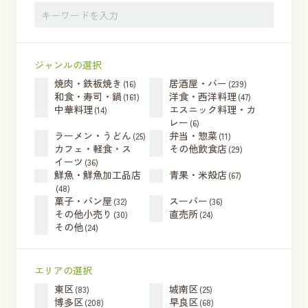
ジャンルの選択
焼肉・鉄板焼き
居酒屋・バー
(16)
(239)
和食・寿司・鍋
洋食・西洋料理
(161)
(47)
中華料理
エスニック料理・カ
(14)
レー
(6)
ラーメン・うどん
弁当・惣菜
(25)
(11)
カフェ・軽食・ス
その他飲食店
(29)
イーツ
(36)
鮮魚・鮮魚加工品店
青果・米殻店
(67)
(48)
菓子・パン屋
スーパー
(32)
(36)
その他小売り
直売所
(30)
(24)
その他
(24)
エリアの選択
東区
城南区
(83)
(25)
博多区
早良区
(208)
(68)