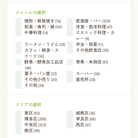
ジャンルの選択
焼肉・鉄板焼き
居酒屋・バー
(16)
(239)
和食・寿司・鍋
洋食・西洋料理
(161)
(47)
中華料理
エスニック料理・カ
(14)
レー
(6)
ラーメン・うどん
弁当・惣菜
(25)
(11)
カフェ・軽食・ス
その他飲食店
(29)
イーツ
(36)
鮮魚・鮮魚加工品店
青果・米殻店
(67)
(48)
菓子・パン屋
スーパー
(32)
(36)
その他小売り
直売所
(30)
(24)
その他
(24)
エリアの選択
東区
城南区
(83)
(25)
博多区
早良区
(208)
(68)
中央区
西区
(302)
(67)
南区
(49)