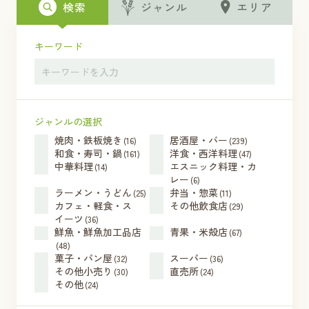
検索
ジャンル
エリア
キーワード
ジャンルの選択
焼肉・鉄板焼き
居酒屋・バー
(16)
(239)
和食・寿司・鍋
洋食・西洋料理
(161)
(47)
中華料理
エスニック料理・カ
(14)
レー
(6)
ラーメン・うどん
弁当・惣菜
(25)
(11)
カフェ・軽食・ス
その他飲食店
(29)
イーツ
(36)
鮮魚・鮮魚加工品店
青果・米殻店
(67)
(48)
菓子・パン屋
スーパー
(32)
(36)
その他小売り
直売所
(30)
(24)
その他
(24)