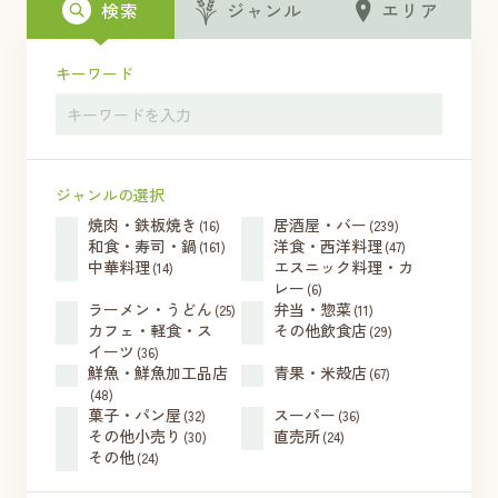
検索
ジャンル
エリア
キーワード
ジャンルの選択
焼肉・鉄板焼き
居酒屋・バー
(16)
(239)
和食・寿司・鍋
洋食・西洋料理
(161)
(47)
中華料理
エスニック料理・カ
(14)
レー
(6)
ラーメン・うどん
弁当・惣菜
(25)
(11)
カフェ・軽食・ス
その他飲食店
(29)
イーツ
(36)
鮮魚・鮮魚加工品店
青果・米殻店
(67)
(48)
菓子・パン屋
スーパー
(32)
(36)
その他小売り
直売所
(30)
(24)
その他
(24)