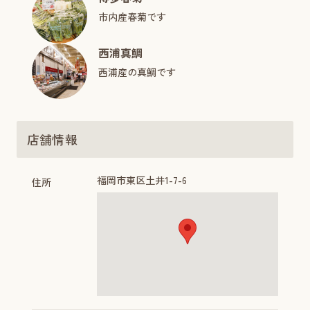
市内産春菊です
西浦真鯛
西浦産の真鯛です
店舗情報
福岡市東区土井1-7-6
住所