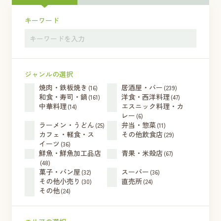
キーワード
ジャンルの選択
焼肉・鉄板焼き
居酒屋・バー
(16)
(239)
和食・寿司・鍋
洋食・西洋料理
(161)
(47)
中華料理
エスニック料理・カ
(14)
レー
(6)
ラーメン・うどん
弁当・惣菜
(25)
(11)
カフェ・軽食・ス
その他飲食店
(29)
イーツ
(36)
鮮魚・鮮魚加工品店
青果・米殻店
(67)
(48)
菓子・パン屋
スーパー
(32)
(36)
その他小売り
直売所
(30)
(24)
その他
(24)