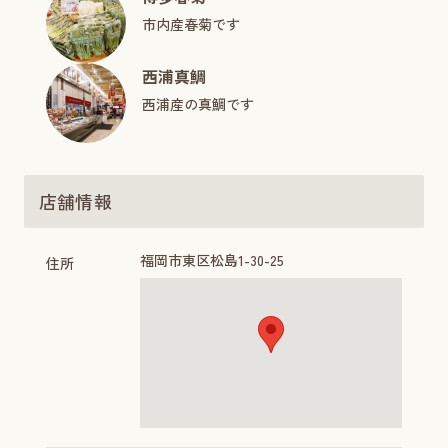
市内産春菊です
西浦真鯛
西浦産の真鯛です
店舗情報
福岡市東区松島1-30-25
住所