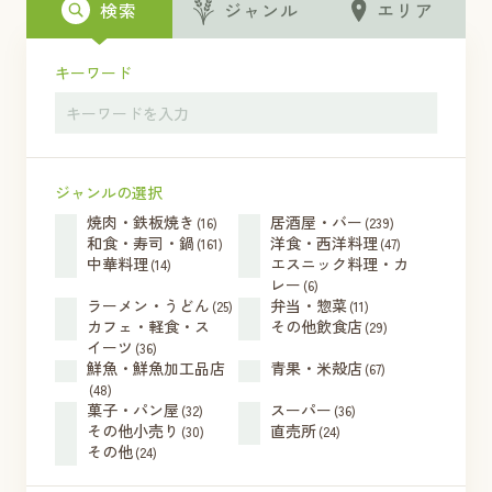
検索
ジャンル
エリア
キーワード
ジャンルの選択
焼肉・鉄板焼き
居酒屋・バー
(16)
(239)
和食・寿司・鍋
洋食・西洋料理
(161)
(47)
中華料理
エスニック料理・カ
(14)
レー
(6)
ラーメン・うどん
弁当・惣菜
(25)
(11)
カフェ・軽食・ス
その他飲食店
(29)
イーツ
(36)
鮮魚・鮮魚加工品店
青果・米殻店
(67)
(48)
菓子・パン屋
スーパー
(32)
(36)
その他小売り
直売所
(30)
(24)
その他
(24)