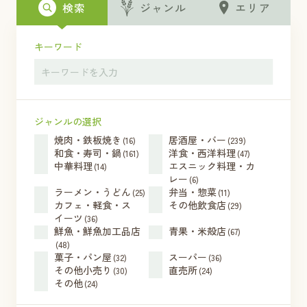
検索
ジャンル
エリア
キーワード
ジャンルの選択
焼肉・鉄板焼き
居酒屋・バー
(16)
(239)
和食・寿司・鍋
洋食・西洋料理
(161)
(47)
中華料理
エスニック料理・カ
(14)
レー
(6)
ラーメン・うどん
弁当・惣菜
(25)
(11)
カフェ・軽食・ス
その他飲食店
(29)
イーツ
(36)
鮮魚・鮮魚加工品店
青果・米殻店
(67)
(48)
菓子・パン屋
スーパー
(32)
(36)
その他小売り
直売所
(30)
(24)
その他
(24)