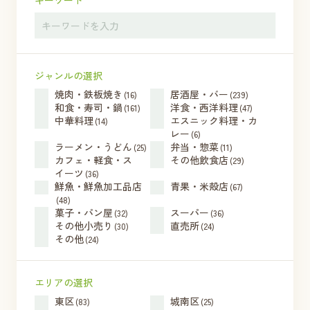
キーワード
ジャンルの選択
焼肉・鉄板焼き
居酒屋・バー
(16)
(239)
和食・寿司・鍋
洋食・西洋料理
(161)
(47)
中華料理
エスニック料理・カ
(14)
レー
(6)
ラーメン・うどん
弁当・惣菜
(25)
(11)
カフェ・軽食・ス
その他飲食店
(29)
イーツ
(36)
鮮魚・鮮魚加工品店
青果・米殻店
(67)
(48)
菓子・パン屋
スーパー
(32)
(36)
その他小売り
直売所
(30)
(24)
その他
(24)
エリアの選択
東区
城南区
(83)
(25)