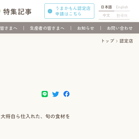
日本語
English
うまかもん認定店
特集記事
申請
はこちら
中文
한국어
皆さまへ
生産者の皆さまへ
お知らせ
お問い合わせ
トップ
認定店
。大将自ら仕入れた、旬の食材を