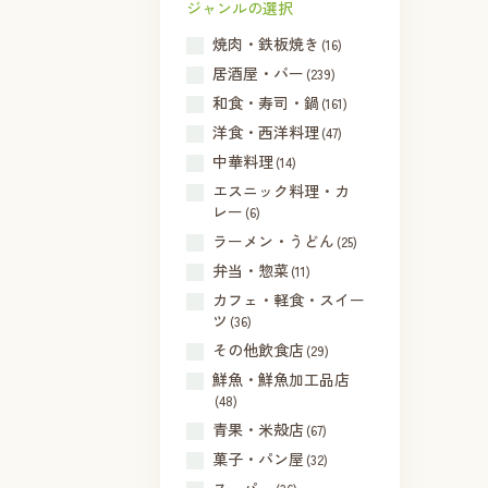
ジャンルの選択
焼肉・鉄板焼き
(16)
居酒屋・バー
(239)
和食・寿司・鍋
(161)
洋食・西洋料理
(47)
中華料理
(14)
エスニック料理・カ
レー
(6)
ラーメン・うどん
(25)
弁当・惣菜
(11)
カフェ・軽食・スイー
ツ
(36)
その他飲食店
(29)
鮮魚・鮮魚加工品店
(48)
青果・米殻店
(67)
菓子・パン屋
(32)