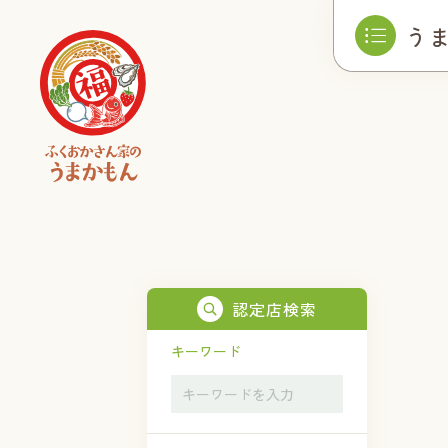
う
認定店検索
キーワード