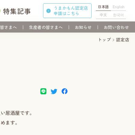
日本語
English
うまかもん認定店
特集記事
申請
はこちら
中文
한국어
皆さまへ
生産者の皆さまへ
お知らせ
お問い合わせ
トップ
認定店
良い居酒屋です。
しめます。