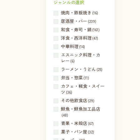
ジャンルの選択
焼肉・鉄板焼き
(16)
居酒屋・バー
(239)
和食・寿司・鍋
(161)
洋食・西洋料理
(47)
中華料理
(14)
エスニック料理・カ
レー
(6)
ラーメン・うどん
(25)
弁当・惣菜
(11)
カフェ・軽食・スイー
ツ
(36)
その他飲食店
(29)
鮮魚・鮮魚加工品店
(48)
青果・米殻店
(67)
菓子・パン屋
(32)