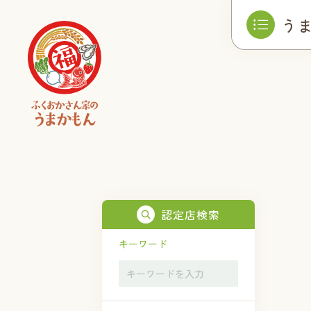
う
認定店検索
キーワード