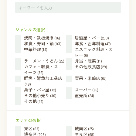
ジャンルの選択
焼肉・鉄板焼き
居酒屋・バー
(16)
(239)
和食・寿司・鍋
洋食・西洋料理
(161)
(47)
中華料理
エスニック料理・カ
(14)
レー
(6)
ラーメン・うどん
弁当・惣菜
(25)
(11)
カフェ・軽食・ス
その他飲食店
(29)
イーツ
(36)
鮮魚・鮮魚加工品店
青果・米殻店
(67)
(48)
菓子・パン屋
スーパー
(32)
(36)
その他小売り
直売所
(30)
(24)
その他
(24)
エリアの選択
東区
城南区
(83)
(25)
博多区
早良区
(208)
(68)