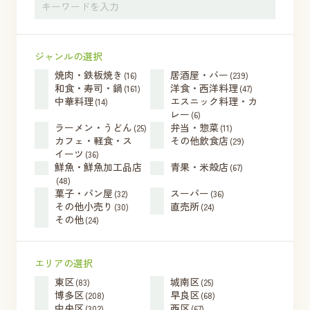
ジャンルの選択
焼肉・鉄板焼き
居酒屋・バー
(16)
(239)
和食・寿司・鍋
洋食・西洋料理
(161)
(47)
中華料理
エスニック料理・カ
(14)
レー
(6)
ラーメン・うどん
弁当・惣菜
(25)
(11)
カフェ・軽食・ス
その他飲食店
(29)
イーツ
(36)
鮮魚・鮮魚加工品店
青果・米殻店
(67)
(48)
菓子・パン屋
スーパー
(32)
(36)
その他小売り
直売所
(30)
(24)
その他
(24)
エリアの選択
東区
城南区
(83)
(25)
博多区
早良区
(208)
(68)
中央区
西区
(302)
(67)