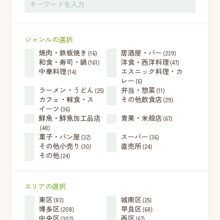
ジャンルの選択
焼肉・鉄板焼き
居酒屋・バー
(16)
(239)
和食・寿司・鍋
洋食・西洋料理
(161)
(47)
中華料理
エスニック料理・カ
(14)
レー
(6)
ラーメン・うどん
弁当・惣菜
(25)
(11)
カフェ・軽食・ス
その他飲食店
(29)
イーツ
(36)
鮮魚・鮮魚加工品店
青果・米殻店
(67)
(48)
菓子・パン屋
スーパー
(32)
(36)
その他小売り
直売所
(30)
(24)
その他
(24)
エリアの選択
東区
城南区
(83)
(25)
博多区
早良区
(208)
(68)
中央区
西区
(302)
(67)