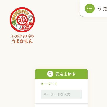
う
認定店検索
キーワード