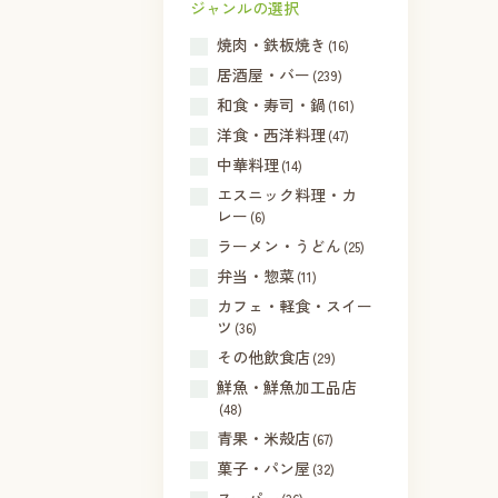
ジャンルの選択
焼肉・鉄板焼き
(16)
居酒屋・バー
(239)
和食・寿司・鍋
(161)
洋食・西洋料理
(47)
中華料理
(14)
エスニック料理・カ
レー
(6)
ラーメン・うどん
(25)
弁当・惣菜
(11)
カフェ・軽食・スイー
ツ
(36)
その他飲食店
(29)
鮮魚・鮮魚加工品店
(48)
青果・米殻店
(67)
菓子・パン屋
(32)