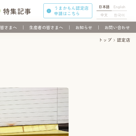
日本語
English
うまかもん認定店
特集記事
申請
はこちら
中文
한국어
皆さまへ
生産者の皆さまへ
お知らせ
お問い合わせ
トップ
認定店