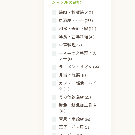
ジャンルの選択
焼肉・鉄板焼き
(16)
居酒屋・バー
(239)
和食・寿司・鍋
(161)
洋食・西洋料理
(47)
中華料理
(14)
エスニック料理・カ
レー
(6)
ラーメン・うどん
(25)
弁当・惣菜
(11)
カフェ・軽食・スイー
ツ
(36)
その他飲食店
(29)
鮮魚・鮮魚加工品店
(48)
青果・米殻店
(67)
菓子・パン屋
(32)