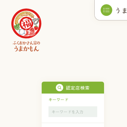
う
認定店検索
キーワード