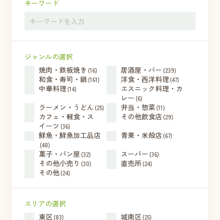
キーワード
ジャンルの選択
焼肉・鉄板焼き
居酒屋・バー
(16)
(239)
和食・寿司・鍋
洋食・西洋料理
(161)
(47)
中華料理
エスニック料理・カ
(14)
レー
(6)
ラーメン・うどん
弁当・惣菜
(25)
(11)
カフェ・軽食・ス
その他飲食店
(29)
イーツ
(36)
鮮魚・鮮魚加工品店
青果・米殻店
(67)
(48)
菓子・パン屋
スーパー
(32)
(36)
その他小売り
直売所
(30)
(24)
その他
(24)
エリアの選択
東区
城南区
(83)
(25)