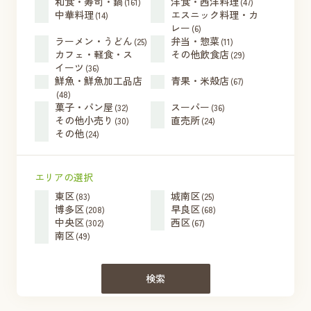
和食・寿司・鍋
洋食・西洋料理
(161)
(47)
中華料理
エスニック料理・カ
(14)
レー
(6)
ラーメン・うどん
弁当・惣菜
(25)
(11)
カフェ・軽食・ス
その他飲食店
(29)
イーツ
(36)
鮮魚・鮮魚加工品店
青果・米殻店
(67)
(48)
菓子・パン屋
スーパー
(32)
(36)
その他小売り
直売所
(30)
(24)
その他
(24)
エリアの選択
東区
城南区
(83)
(25)
博多区
早良区
(208)
(68)
中央区
西区
(302)
(67)
南区
(49)
検索