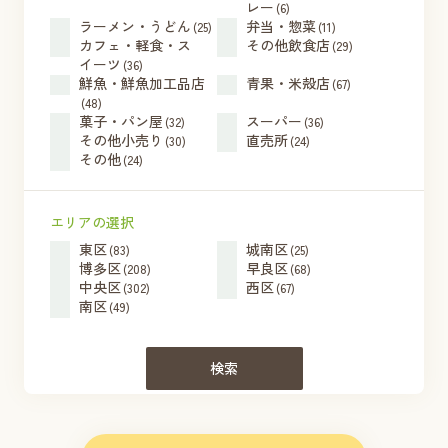
レー
(6)
ラーメン・うどん
弁当・惣菜
(25)
(11)
カフェ・軽食・ス
その他飲食店
(29)
イーツ
(36)
鮮魚・鮮魚加工品店
青果・米殻店
(67)
(48)
菓子・パン屋
スーパー
(32)
(36)
その他小売り
直売所
(30)
(24)
その他
(24)
エリアの選択
東区
城南区
(83)
(25)
博多区
早良区
(208)
(68)
中央区
西区
(302)
(67)
南区
(49)
検索