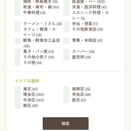
焼肉・鉄板焼き
居酒屋・バー
(16)
(239)
和食・寿司・鍋
洋食・西洋料理
(161)
(47)
中華料理
エスニック料理・カ
(14)
レー
(6)
ラーメン・うどん
弁当・惣菜
(25)
(11)
カフェ・軽食・ス
その他飲食店
(29)
イーツ
(36)
鮮魚・鮮魚加工品店
青果・米殻店
(67)
(48)
菓子・パン屋
スーパー
(32)
(36)
その他小売り
直売所
(30)
(24)
その他
(24)
エリアの選択
東区
城南区
(83)
(25)
博多区
早良区
(208)
(68)
中央区
西区
(302)
(67)
南区
(49)
検索