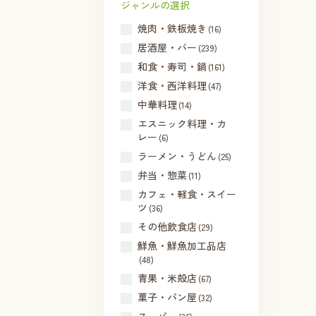
ジャンルの選択
焼肉・鉄板焼き
(16)
居酒屋・バー
(239)
和食・寿司・鍋
(161)
洋食・西洋料理
(47)
中華料理
(14)
エスニック料理・カ
レー
(6)
ラーメン・うどん
(25)
弁当・惣菜
(11)
カフェ・軽食・スイー
ツ
(36)
その他飲食店
(29)
鮮魚・鮮魚加工品店
(48)
青果・米殻店
(67)
菓子・パン屋
(32)