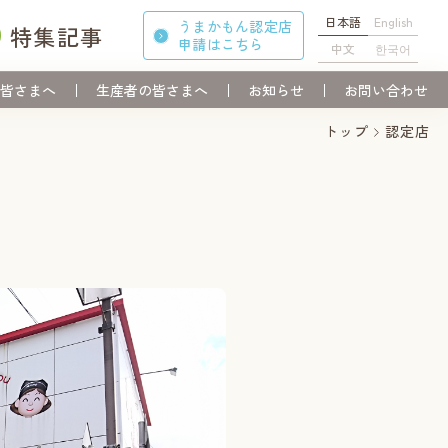
日本語
English
うまかもん認定店
特集記事
申請
はこちら
中文
한국어
皆さまへ
生産者の皆さまへ
お知らせ
お問い合わせ
トップ
認定店