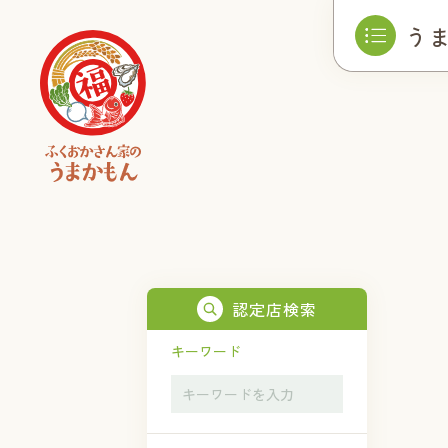
う
認定店検索
キーワード