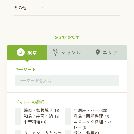
-
その他
認定店を探す
検索
ジャンル
エリア
キーワード
ジャンルの選択
焼肉・鉄板焼き
居酒屋・バー
(16)
(239)
和食・寿司・鍋
洋食・西洋料理
(161)
(47)
中華料理
エスニック料理・カ
(14)
レー
(6)
ラーメン・うどん
弁当・惣菜
(25)
(11)