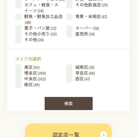
カフェ・軽食・ス
その他飲食店
(29)
イーツ
(36)
鮮魚・鮮魚加工品店
青果・米殻店
(67)
(48)
菓子・パン屋
スーパー
(32)
(36)
その他小売り
直売所
(30)
(24)
その他
(24)
エリアの選択
東区
城南区
(83)
(25)
博多区
早良区
(208)
(68)
中央区
西区
(302)
(67)
南区
(49)
検索
認定店一覧