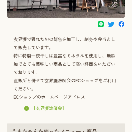
⽞界灘で獲れた旬の鮮⿂を加⼯し、刺⾝や弁当とし
て販売しています。
特に特製⼀夜⼲しは豊富なミネラルを使⽤し、無添
加でとても美味しい商品として⾼い評価をいただい
ております。
直販所と併せて⽞界灘漁師会のECショップをご利⽤
ください。
ECショップのホームページアドレス
【玄界灘漁師会】
うまかもんを使ったメニュー・商品