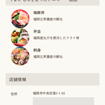
海鮮丼
福岡⽞界灘産の鮮⿂
弁当
福岡産⿂介を使⽤したフライ等
刺⾝
福岡⽞界灘産の鮮⿂
店舗情報
福岡市中央区港3-1-50
住所