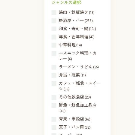
ジャンルの選択
焼肉・鉄板焼き
(16)
居酒屋・バー
(239)
和食・寿司・鍋
(161)
洋食・西洋料理
(47)
中華料理
(14)
エスニック料理・カ
レー
(6)
ラーメン・うどん
(25)
弁当・惣菜
(11)
カフェ・軽食・スイー
ツ
(36)
その他飲食店
(29)
鮮魚・鮮魚加工品店
(48)
青果・米殻店
(67)
菓子・パン屋
(32)