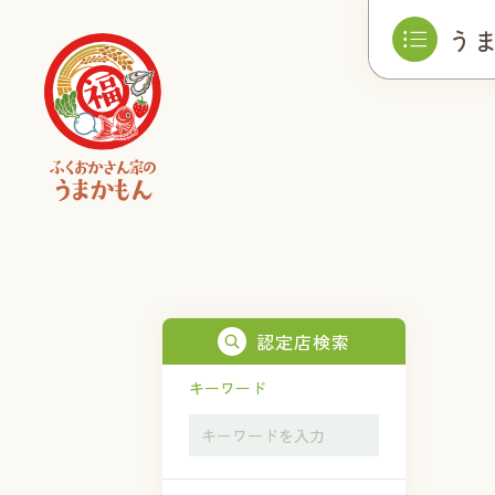
う
認定店検索
キーワード