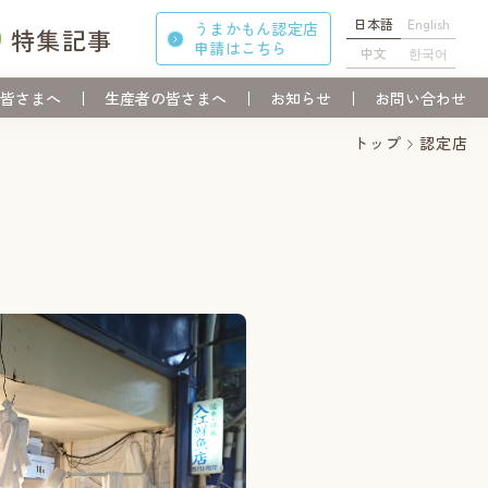
日本語
English
うまかもん認定店
特集記事
申請
はこちら
中文
한국어
皆さまへ
生産者の皆さまへ
お知らせ
お問い合わせ
トップ
認定店