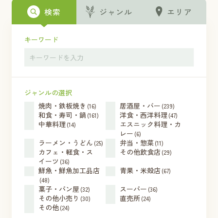
検索
ジャンル
エリア
キーワード
ジャンルの選択
焼肉・鉄板焼き
居酒屋・バー
(16)
(239)
和食・寿司・鍋
洋食・西洋料理
(161)
(47)
中華料理
エスニック料理・カ
(14)
レー
(6)
ラーメン・うどん
弁当・惣菜
(25)
(11)
カフェ・軽食・ス
その他飲食店
(29)
イーツ
(36)
鮮魚・鮮魚加工品店
青果・米殻店
(67)
(48)
菓子・パン屋
スーパー
(32)
(36)
その他小売り
直売所
(30)
(24)
その他
(24)