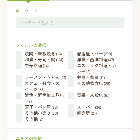
キーワード
ジャンルの選択
焼肉・鉄板焼き
居酒屋・バー
(16)
(239)
和食・寿司・鍋
洋食・西洋料理
(161)
(47)
中華料理
エスニック料理・カ
(14)
レー
(6)
ラーメン・うどん
弁当・惣菜
(25)
(11)
カフェ・軽食・ス
その他飲食店
(29)
イーツ
(36)
鮮魚・鮮魚加工品店
青果・米殻店
(67)
(48)
菓子・パン屋
スーパー
(32)
(36)
その他小売り
直売所
(30)
(24)
その他
(24)
エリアの選択