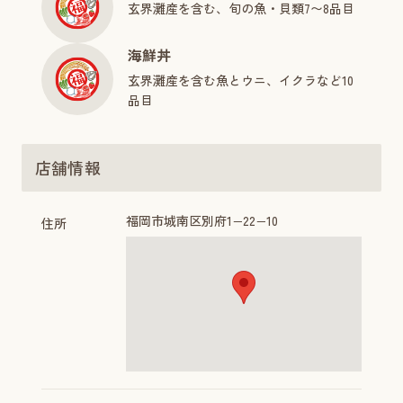
玄界灘産を含む、旬の魚・貝類7〜8品目
海鮮丼
玄界灘産を含む魚とウニ、イクラなど10
品目
店舗情報
福岡市城南区別府1−22−10
住所