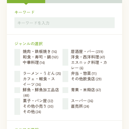
キーワード
ジャンルの選択
焼肉・鉄板焼き
居酒屋・バー
(16)
(239)
和食・寿司・鍋
洋食・西洋料理
(161)
(47)
中華料理
エスニック料理・カ
(14)
レー
(6)
ラーメン・うどん
弁当・惣菜
(25)
(11)
カフェ・軽食・ス
その他飲食店
(29)
イーツ
(36)
鮮魚・鮮魚加工品店
青果・米殻店
(67)
(48)
菓子・パン屋
スーパー
(32)
(36)
その他小売り
直売所
(30)
(24)
その他
(24)