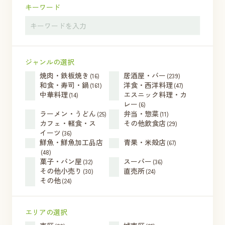
キーワード
ジャンルの選択
焼肉・鉄板焼き
居酒屋・バー
(16)
(239)
和食・寿司・鍋
洋食・西洋料理
(161)
(47)
中華料理
エスニック料理・カ
(14)
レー
(6)
ラーメン・うどん
弁当・惣菜
(25)
(11)
カフェ・軽食・ス
その他飲食店
(29)
イーツ
(36)
鮮魚・鮮魚加工品店
青果・米殻店
(67)
(48)
菓子・パン屋
スーパー
(32)
(36)
その他小売り
直売所
(30)
(24)
その他
(24)
エリアの選択