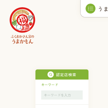
う
認定店検索
キーワード