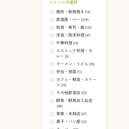
ジャンルの選択
焼肉・鉄板焼き
(16)
居酒屋・バー
(239)
和食・寿司・鍋
(161)
洋食・西洋料理
(47)
中華料理
(14)
エスニック料理・カ
レー
(6)
ラーメン・うどん
(25)
弁当・惣菜
(11)
カフェ・軽食・スイー
ツ
(36)
その他飲食店
(29)
鮮魚・鮮魚加工品店
(48)
青果・米殻店
(67)
菓子・パン屋
(32)