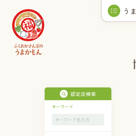
う
認定店検索
キーワード