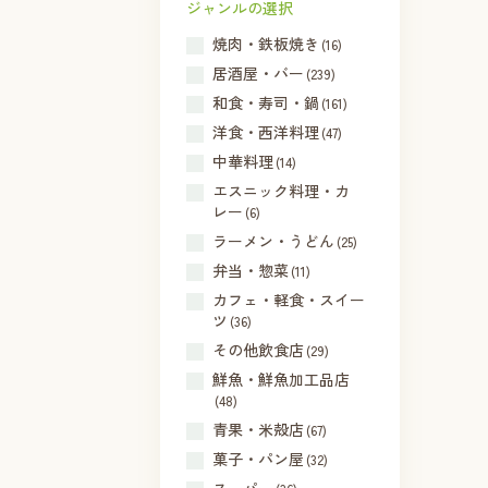
ジャンルの選択
焼肉・鉄板焼き
(16)
居酒屋・バー
(239)
和食・寿司・鍋
(161)
洋食・西洋料理
(47)
中華料理
(14)
エスニック料理・カ
レー
(6)
ラーメン・うどん
(25)
弁当・惣菜
(11)
カフェ・軽食・スイー
ツ
(36)
その他飲食店
(29)
鮮魚・鮮魚加工品店
(48)
青果・米殻店
(67)
菓子・パン屋
(32)