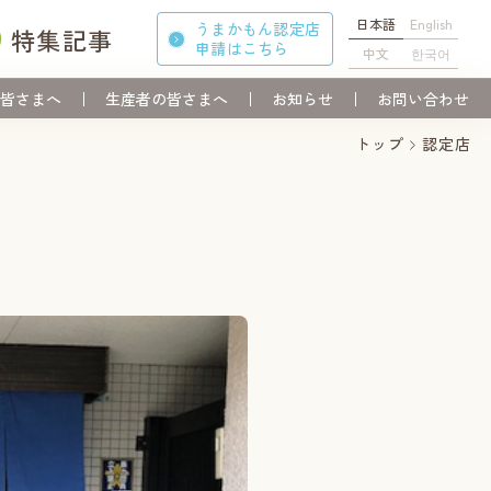
日本語
English
うまかもん認定店
特集記事
申請
はこちら
中文
한국어
皆さまへ
生産者の皆さまへ
お知らせ
お問い合わせ
トップ
認定店
）