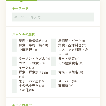
キーワード
ジャンルの選択
焼肉・鉄板焼き
居酒屋・バー
(16)
(239)
和食・寿司・鍋
洋食・西洋料理
(161)
(47)
中華料理
エスニック料理・カ
(14)
レー
(6)
ラーメン・うどん
弁当・惣菜
(25)
(11)
カフェ・軽食・ス
その他飲食店
(29)
イーツ
(36)
鮮魚・鮮魚加工品店
青果・米殻店
(67)
(48)
菓子・パン屋
スーパー
(32)
(36)
その他小売り
直売所
(30)
(24)
その他
(24)
エリアの選択